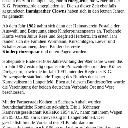
besteht bis zum heutigen Tag eine
Reitergarde
, die weiterhin der
K.G. Prinzengarde angegliedert ist. Die zu dieser Zeit ebenfalls
gegründeten
Immigrather Clowns
haben sich in den letzten Jahren
rar gemacht.
Ab dem Jahr
1982
nahm sich dann der Heimatverein Postalia der
Auswahl und Betreuung eines Kinderprinzenpaares an. Treibende
Kräfte waren Julius Rees und Siegfried Herbertz. Im ersten Jahr
fanden sich die Familien Wormland, Kurschildgen, Liever und
Schäfer zusammen, deren Kinder das
erste
Kinderprinzenpaar
und deren Pagen wurden.
Höhepunkte Ende der 80er Jahre/Anfang der 90er Jahre waren das
im Jahr 1987 erstmalig organisierte Prinzentreffen mit dem Kölner
Dreigestirn, sowie die im Jahr 1991 unter der Regie der K.G.
Prinzengarde stattfindende Tagung des Bundes deutscher
Karnevalisten in Langenfeld. Eben auf diesem Bundestreffen wurde
die Vereinigung der beiden deutschen Verbände Ost und West
beschlossen.
Mit der Partnerstadt Köthen in Sachsen-Anhalt wurden
freundschaftliche Kontakte geknüpft. Die 1. Köthener
Karnevalsgesellschaft KuKaKö 1954 e.V., nahm mit ihrem Wagen
am 05.02.2005 am Karnevalszug in Langenfeld teil. Der
geschäftsführende Vorstand des FLK fuhr dann am
Karnevalssonntag nach Köthen und nahm auf deren Prunkwagen