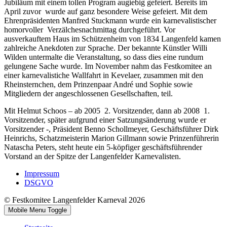
Jubiläum mit einem tollen Program augiebig gefeiert. Bereits im
April zuvor wurde auf ganz besondere Weise gefeiert. Mit dem
Ehrenpräsidenten Manfred Stuckmann wurde ein karnevalistischer
homorvoller Verzälchesnachmittag durchgeführt. Vor
ausverkauftem Haus im Schützenheim von 1834 Langenfeld kamen
zahlreiche Anekdoten zur Sprache. Der bekannte Künstler Willi
Wilden untermalte die Veranstaltung, so dass dies eine rundum
gelungene Sache wurde. Im November nahm das Festkomitee an
einer karnevalistiche Wallfahrt in Kevelaer, zusammen mit den
Rheinsternchen, dem Prinzenpaar André und Sophie sowie
Mitgliedern der angeschlossenen Gesellschaften, teil.
Mit Helmut Schoos – ab 2005 2. Vorsitzender, dann ab 2008 1.
Vorsitzender, später aufgrund einer Satzungsänderung wurde er
Vorsitzender -, Präsident Benno Schollmeyer, Geschäftsführer Dirk
Heinrichs, Schatzmeisterin Marion Gillmann sowie Prinzenführerin
Natascha Peters, steht heute ein 5-köpfiger geschäftsführender
Vorstand an der Spitze der Langenfelder Karnevalisten.
Impressum
DSGVO
© Festkomitee Langenfelder Karneval 2026
Mobile Menu Toggle