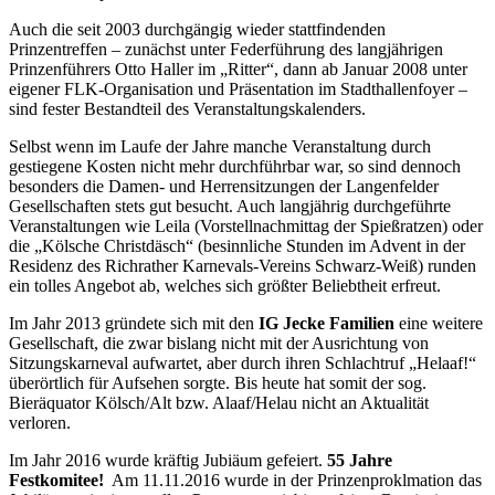
Auch die seit 2003 durchgängig wieder stattfindenden
Prinzentreffen – zunächst unter Federführung des langjährigen
Prinzenführers Otto Haller im „Ritter“, dann ab Januar 2008 unter
eigener FLK-Organisation und Präsentation im Stadthallenfoyer –
sind fester Bestandteil des Veranstaltungskalenders.
Selbst wenn im Laufe der Jahre manche Veranstaltung durch
gestiegene Kosten nicht mehr durchführbar war, so sind dennoch
besonders die Damen- und Herrensitzungen der Langenfelder
Gesellschaften stets gut besucht. Auch langjährig durchgeführte
Veranstaltungen wie Leila (Vorstellnachmittag der Spießratzen) oder
die „Kölsche Christdäsch“ (besinnliche Stunden im Advent in der
Residenz des Richrather Karnevals-Vereins Schwarz-Weiß) runden
ein tolles Angebot ab, welches sich größter Beliebtheit erfreut.
Im Jahr 2013 gründete sich mit den
IG Jecke Familien
eine weitere
Gesellschaft, die zwar bislang nicht mit der Ausrichtung von
Sitzungskarneval aufwartet, aber durch ihren Schlachtruf „Helaaf!“
überörtlich für Aufsehen sorgte. Bis heute hat somit der sog.
Bieräquator Kölsch/Alt bzw. Alaaf/Helau nicht an Aktualität
verloren.
Im Jahr 2016 wurde kräftig Jubiäum gefeiert.
55 Jahre
Festkomitee!
Am 11.11.2016 wurde in der Prinzenproklmation das