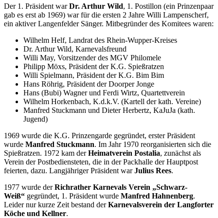
Der 1. Präsident war
Dr. Arthur Wild
, 1. Postillon (ein Prinzenpaar
gab es erst ab 1969) war für die ersten 2 Jahre Willi Lampenscherf,
ein aktiver Langenfelder Sänger. Mitbegründer des Komitees waren:
Wilhelm Helf, Landrat des Rhein-Wupper-Kreises
Dr. Arthur Wild, Karnevalsfreund
Willi May, Vorsitzender des MGV Philomele
Philipp Möxs, Präsident der K.G. Spießratzen
Willi Spielmann, Präsident der K.G. Bim Bim
Hans Röhrig, Präsident der Doorper Jonge
Hans (Bubi) Wagner und Ferdi Wirtz, Quartettverein
Wilhelm Horkenbach, K.d.k.V. (Kartell der kath. Vereine)
Manfred Stuckmann und Dieter Herbertz, KaJuJa (kath.
Jugend)
1969 wurde die K.G. Prinzengarde gegründet, erster Präsident
wurde
Manfred Stuckmann
. Im Jahr 1970 reorganisierten sich die
Spießratzen. 1972 kam der
Heimatverein Postalia
, zunächst als
Verein der Postbediensteten, die in der Packhalle der Hauptpost
feierten, dazu. Langjähriger Präsident war
Julius Rees
.
1977 wurde der
Richrather Karnevals Verein „Schwarz-
Weiß“
gegründet, 1. Präsident wurde
Manfred Hahnenberg
.
Leider nur kurze Zeit bestand der
Karnevalsverein der Langforter
Köche und Kellner
.