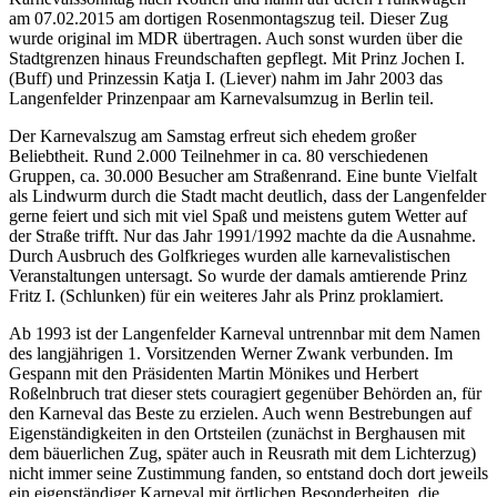
am 07.02.2015 am dortigen Rosenmontagszug teil. Dieser Zug
wurde original im MDR übertragen. Auch sonst wurden über die
Stadtgrenzen hinaus Freundschaften gepflegt. Mit Prinz Jochen I.
(Buff) und Prinzessin Katja I. (Liever) nahm im Jahr 2003 das
Langenfelder Prinzenpaar am Karnevalsumzug in Berlin teil.
Der Karnevalszug am Samstag erfreut sich ehedem großer
Beliebtheit. Rund 2.000 Teilnehmer in ca. 80 verschiedenen
Gruppen, ca. 30.000 Besucher am Straßenrand. Eine bunte Vielfalt
als Lindwurm durch die Stadt macht deutlich, dass der Langenfelder
gerne feiert und sich mit viel Spaß und meistens gutem Wetter auf
der Straße trifft. Nur das Jahr 1991/1992 machte da die Ausnahme.
Durch Ausbruch des Golfkrieges wurden alle karnevalistischen
Veranstaltungen untersagt. So wurde der damals amtierende Prinz
Fritz I. (Schlunken) für ein weiteres Jahr als Prinz proklamiert.
Ab 1993 ist der Langenfelder Karneval untrennbar mit dem Namen
des langjährigen 1. Vorsitzenden Werner Zwank verbunden. Im
Gespann mit den Präsidenten Martin Mönikes und Herbert
Roßelnbruch trat dieser stets couragiert gegenüber Behörden an, für
den Karneval das Beste zu erzielen. Auch wenn Bestrebungen auf
Eigenständigkeiten in den Ortsteilen (zunächst in Berghausen mit
dem bäuerlichen Zug, später auch in Reusrath mit dem Lichterzug)
nicht immer seine Zustimmung fanden, so entstand doch dort jeweils
ein eigenständiger Karneval mit örtlichen Besonderheiten, die