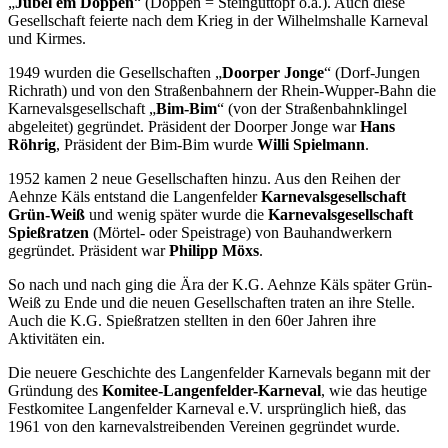
„
Jubel em Döppen
“ (Döppen = Steinguttopf o.ä.). Auch diese
Gesellschaft feierte nach dem Krieg in der Wilhelmshalle Karneval
und Kirmes.
1949 wurden die Gesellschaften „
Doorper Jonge
“ (Dorf-Jungen
Richrath) und von den Straßenbahnern der Rhein-Wupper-Bahn die
Karnevalsgesellschaft „
Bim-Bim
“ (von der Straßenbahnklingel
abgeleitet) gegründet. Präsident der Doorper Jonge war
Hans
Röhrig
, Präsident der Bim-Bim wurde
Willi Spielmann
.
1952 kamen 2 neue Gesellschaften hinzu. Aus den Reihen der
Aehnze Käls entstand die Langenfelder
Karnevalsgesellschaft
Grün-Weiß
und wenig später wurde die
Karnevalsgesellschaft
Spießratzen
(Mörtel- oder Speistrage) von Bauhandwerkern
gegründet. Präsident war
Philipp Möxs
.
So nach und nach ging die Ära der K.G. Aehnze Käls später Grün-
Weiß zu Ende und die neuen Gesellschaften traten an ihre Stelle.
Auch die K.G. Spießratzen stellten in den 60er Jahren ihre
Aktivitäten ein.
Die neuere Geschichte des Langenfelder Karnevals begann mit der
Gründung des
Komitee-Langenfelder-Karneval
, wie das heutige
Festkomitee Langenfelder Karneval e.V. ursprünglich hieß, das
1961 von den karnevalstreibenden Vereinen gegründet wurde.