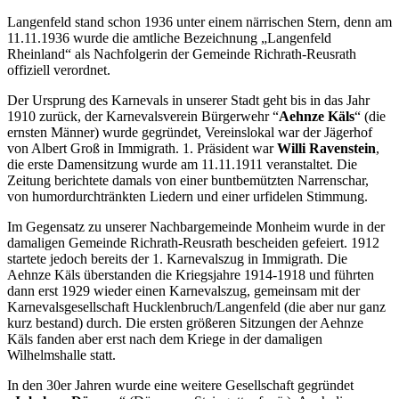
Langenfeld stand schon 1936 unter einem närrischen Stern, denn am
11.11.1936 wurde die amtliche Bezeichnung „Langenfeld
Rheinland“ als Nachfolgerin der Gemeinde Richrath-Reusrath
offiziell verordnet.
Der Ursprung des Karnevals in unserer Stadt geht bis in das Jahr
1910 zurück, der Karnevalsverein Bürgerwehr “
Aehnze Käls
“ (die
ernsten Männer) wurde gegründet, Vereinslokal war der Jägerhof
von Albert Groß in Immigrath. 1. Präsident war
Willi Ravenstein
,
die erste Damensitzung wurde am 11.11.1911 veranstaltet. Die
Zeitung berichtete damals von einer buntbemützten Narrenschar,
von humordurchtränkten Liedern und einer urfidelen Stimmung.
Im Gegensatz zu unserer Nachbargemeinde Monheim wurde in der
damaligen Gemeinde Richrath-Reusrath bescheiden gefeiert. 1912
startete jedoch bereits der 1. Karnevalszug in Immigrath. Die
Aehnze Käls überstanden die Kriegsjahre 1914-1918 und führten
dann erst 1929 wieder einen Karnevalszug, gemeinsam mit der
Karnevalsgesellschaft Hucklenbruch/Langenfeld (die aber nur ganz
kurz bestand) durch. Die ersten größeren Sitzungen der Aehnze
Käls fanden aber erst nach dem Kriege in der damaligen
Wilhelmshalle statt.
In den 30er Jahren wurde eine weitere Gesellschaft gegründet