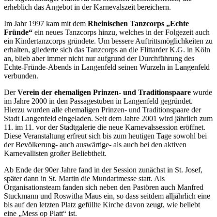
erheblich das Angebot in der Karnevalszeit bereichern.
Im Jahr 1997 kam mit dem
Rheinischen Tanzcorps „Echte
Fründe“
ein neues Tanzcorps hinzu, welches in der Folgezeit auch
ein Kindertanzcorps gründete. Um bessere Auftrittsmöglichkeiten zu
erhalten, gliederte sich das Tanzcorps an die Flittarder K.G. in Köln
an, blieb aber immer nicht nur aufgrund der Durchführung des
Echte-Fründe-Abends in Langenfeld seinen Wurzeln in Langenfeld
verbunden.
Der
Verein der ehemaligen Prinzen- und Traditionspaare
wurde
im Jahre 2000 in den Passagestuben in Langenfeld gegründet.
Hierzu wurden alle ehemaligen Prinzen- und Traditionspaare der
Stadt Langenfeld eingeladen. Seit dem Jahre 2001 wird jährlich zum
11. im 11. vor der Stadtgalerie die neue Karnevalssession eröffnet.
Diese Veranstaltung erfreut sich bis zum heutigen Tage sowohl bei
der Bevölkerung- auch auswärtige- als auch bei den aktiven
Karnevallisten großer Beliebtheit.
Ab Ende der 90er Jahre fand in der Session zunächst in St. Josef,
später dann in St. Martin die Mundartmesse statt. Als
Organisationsteam fanden sich neben den Pastören auch Manfred
Stuckmann und Roswitha Maus ein, so dass seitdem alljährlich eine
bis auf den letzten Platz gefüllte Kirche davon zeugt, wie beliebt
eine „Mess op Platt“ ist.