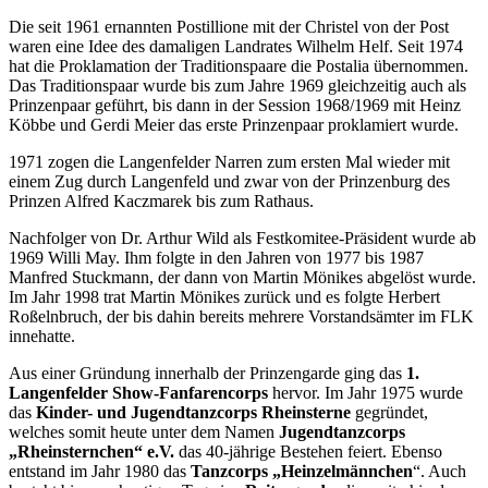
Die seit 1961 ernannten Postillione mit der Christel von der Post
waren eine Idee des damaligen Landrates Wilhelm Helf. Seit 1974
hat die Proklamation der Traditionspaare die Postalia übernommen.
Das Traditionspaar wurde bis zum Jahre 1969 gleichzeitig auch als
Prinzenpaar geführt, bis dann in der Session 1968/1969 mit Heinz
Köbbe und Gerdi Meier das erste Prinzenpaar proklamiert wurde.
1971 zogen die Langenfelder Narren zum ersten Mal wieder mit
einem Zug durch Langenfeld und zwar von der Prinzenburg des
Prinzen Alfred Kaczmarek bis zum Rathaus.
Nachfolger von Dr. Arthur Wild als Festkomitee-Präsident wurde ab
1969 Willi May. Ihm folgte in den Jahren von 1977 bis 1987
Manfred Stuckmann, der dann von Martin Mönikes abgelöst wurde.
Im Jahr 1998 trat Martin Mönikes zurück und es folgte Herbert
Roßelnbruch, der bis dahin bereits mehrere Vorstandsämter im FLK
innehatte.
Aus einer Gründung innerhalb der Prinzengarde ging das
1.
Langenfelder Show-Fanfarencorps
hervor. Im Jahr 1975 wurde
das
Kinder- und Jugendtanzcorps Rheinsterne
gegründet,
welches somit heute unter dem Namen
Jugendtanzcorps
„Rheinsternchen“ e.V.
das 40-jährige Bestehen feiert. Ebenso
entstand im Jahr 1980 das
Tanzcorps „Heinzelmännchen
“. Auch